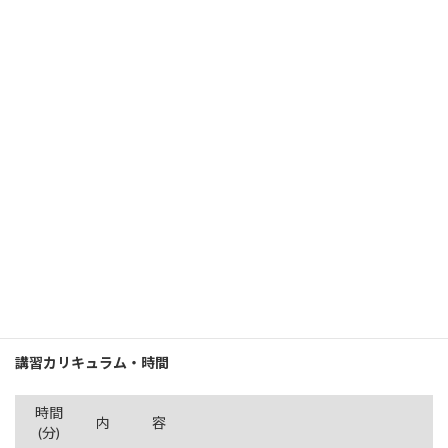
※技能実習責任者の方は経過措置により、受講義務は2020年3月
31日までは適用されませんが、2020年4月1日以降は適用されま
す。
選任要件
次の条件を満たす者とし、欠格事由に該当する者、過去5年以内に
出入国又は労働に関する法令に関し不正又は著しい不当な行為を
した者、未成年者を除く。
実習実施者又はその常勤の役員若しくは職員である者
自己以外の技能実習指導員、生活指導員その他の技能実習に関
与する職員を監督することができる立場にある者
過去3年以内に法務大臣及び厚生労働大臣が告示で定める講習
を修了した者
講習カリキュラム・時間
時間
内 容
(分)