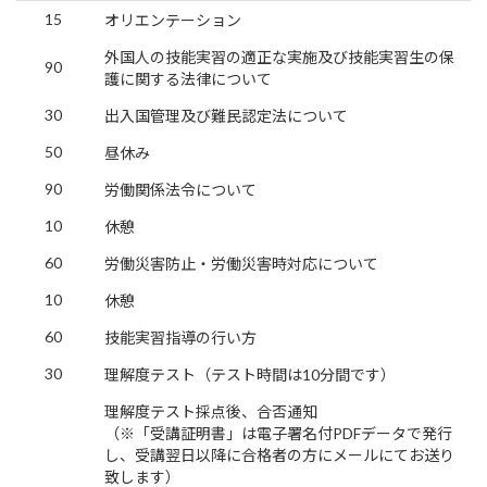
15
オリエンテーション
外国人の技能実習の適正な実施及び技能実習生の保
90
護に関する法律について
30
出入国管理及び難民認定法について
50
昼休み
90
労働関係法令について
10
休憩
60
労働災害防止・労働災害時対応について
10
休憩
60
技能実習指導の行い方
30
理解度テスト（テスト時間は10分間です）
理解度テスト採点後、合否通知
（※「受講証明書」は電子署名付PDFデータで発行
し、受講翌日以降に合格者の方にメールにてお送り
致します）