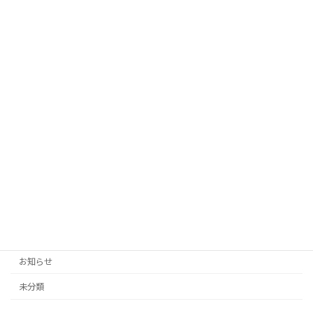
2025年2月15日
2025年4月以降の予約を開始しました
未分類
2025年1月12日
2025年3月 福井県福井市 開催日程変
未分類
更のお知らせ
2024年11月3日
カテゴリー
お知らせ
未分類